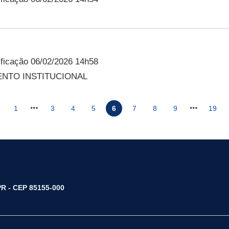
ficação 06/02/2026 14h58
NTO INSTITUCIONAL
1
3
4
5
6
7
8
9
19
/PR - CEP 85155-000