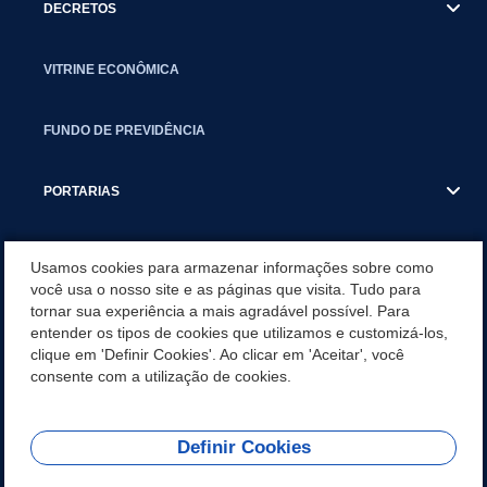
DECRETOS
VITRINE ECONÔMICA
FUNDO DE PREVIDÊNCIA
PORTARIAS
ATAS DE AUDIÊNCIAS
Usamos cookies para armazenar informações sobre como
você usa o nosso site e as páginas que visita. Tudo para
tornar sua experiência a mais agradável possível. Para
CONCURSO/PSS/CONVOCAÇÃO
entender os tipos de cookies que utilizamos e customizá-los,
clique em 'Definir Cookies'. Ao clicar em 'Aceitar', você
INCENTIVOS PÚBLICOS À PROJETOS CULTURAIS - INÁCIO
consente com a utilização de cookies.
MARTINS PR
Definir Cookies
REDES SOCIAIS