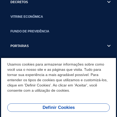
DECRETOS
VITRINE ECONÔMICA
FUNDO DE PREVIDÊNCIA
PORTARIAS
ATAS DE AUDIÊNCIAS
Usamos cookies para armazenar informações sobre como
você usa o nosso site e as páginas que visita. Tudo para
tornar sua experiência a mais agradável possível. Para
CONCURSO/PSS/CONVOCAÇÃO
entender os tipos de cookies que utilizamos e customizá-los,
clique em 'Definir Cookies'. Ao clicar em 'Aceitar', você
INCENTIVOS PÚBLICOS À PROJETOS CULTURAIS - INÁCIO
consente com a utilização de cookies.
MARTINS PR
Definir Cookies
REDES SOCIAIS