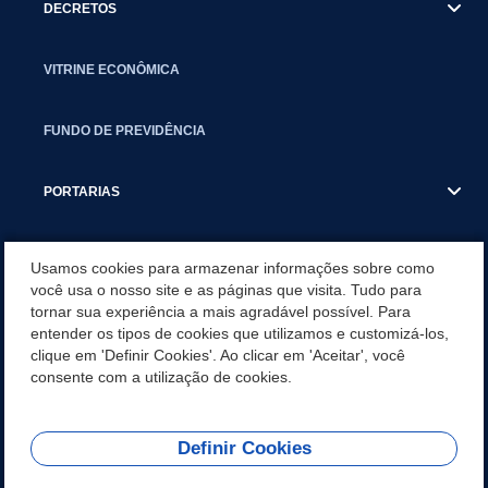
DECRETOS
VITRINE ECONÔMICA
FUNDO DE PREVIDÊNCIA
PORTARIAS
ATAS DE AUDIÊNCIAS
Usamos cookies para armazenar informações sobre como
você usa o nosso site e as páginas que visita. Tudo para
tornar sua experiência a mais agradável possível. Para
CONCURSO/PSS/CONVOCAÇÃO
entender os tipos de cookies que utilizamos e customizá-los,
clique em 'Definir Cookies'. Ao clicar em 'Aceitar', você
INCENTIVOS PÚBLICOS À PROJETOS CULTURAIS - INÁCIO
consente com a utilização de cookies.
MARTINS PR
Definir Cookies
REDES SOCIAIS