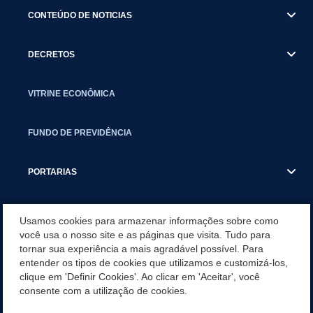
CONTEÚDO DE NOTICIAS
DECRETOS
VITRINE ECONÔMICA
FUNDO DE PREVIDÊNCIA
PORTARIAS
ATAS DE AUDIÊNCIAS
Usamos cookies para armazenar informações sobre como
você usa o nosso site e as páginas que visita. Tudo para
tornar sua experiência a mais agradável possível. Para
CONCURSO/PSS/CONVOCAÇÃO
entender os tipos de cookies que utilizamos e customizá-los,
clique em 'Definir Cookies'. Ao clicar em 'Aceitar', você
INCENTIVOS PÚBLICOS À PROJETOS CULTURAIS - INÁCIO
consente com a utilização de cookies.
MARTINS PR