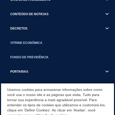
CONTEÚDO DE NOTICIAS
DECRETOS
VITRINE ECONÔMICA
FUNDO DE PREVIDÊNCIA
PORTARIAS
ATAS DE AUDIÊNCIAS
Usamos cookies para armazenar informações sobre como
você usa o nosso site e as páginas que visita. Tudo para
tornar sua experiência a mais agradável possível. Para
CONCURSO/PSS/CONVOCAÇÃO
entender os tipos de cookies que utilizamos e customizá-los,
clique em 'Definir Cookies'. Ao clicar em 'Aceitar', você
INCENTIVOS PÚBLICOS À PROJETOS CULTURAIS - INÁCIO