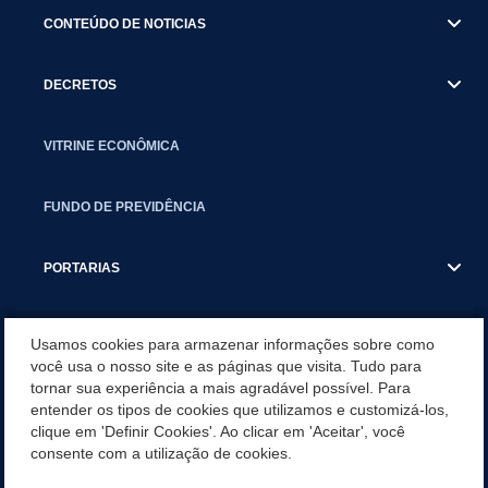
CONTEÚDO DE NOTICIAS
DECRETOS
VITRINE ECONÔMICA
FUNDO DE PREVIDÊNCIA
PORTARIAS
ATAS DE AUDIÊNCIAS
Usamos cookies para armazenar informações sobre como
você usa o nosso site e as páginas que visita. Tudo para
tornar sua experiência a mais agradável possível. Para
CONCURSO/PSS/CONVOCAÇÃO
entender os tipos de cookies que utilizamos e customizá-los,
clique em 'Definir Cookies'. Ao clicar em 'Aceitar', você
INCENTIVOS PÚBLICOS À PROJETOS CULTURAIS - INÁCIO
consente com a utilização de cookies.
MARTINS PR